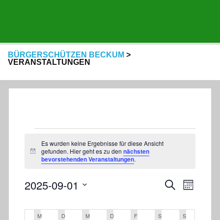
BÜRGERSCHÜTZEN BECKUM
>
VERANSTALTUNGEN
Es wurden keine Ergebnisse für diese Ansicht
gefunden. Hier geht es zu den
nächsten
Veranstaltungen
H
bevorstehenden Veranstaltungen
.
i
n
w
V
V
2025-09-01
S
e
M
u
e
i
e
o
D
c
s
K
r
n
h
r
a
a
a
M
MONTAG
D
DIENSTAG
M
MITTWOCH
D
DONNERSTAG
F
FREITAG
S
SAMSTAG
S
SONNTAG
e