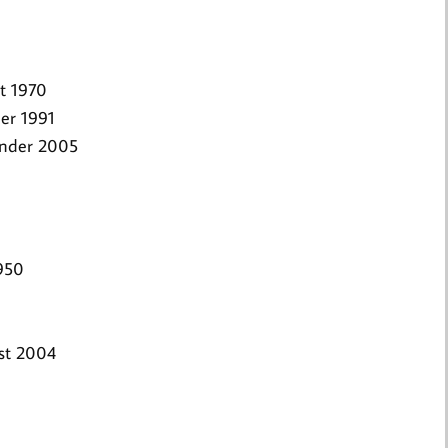
t 1970
der 1991
ender 2005
1950
st 2004